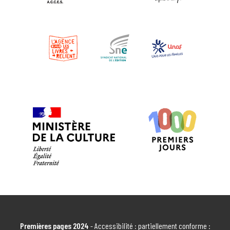
EN SAVOIR PLUS
MICRO CRÈCHE D'ARTEMARE 1,2,3 SOLEIL
ARTEMARE
EN SAVOIR PLUS
BIBLIOTHÈQUE MUNICIPALE D'ATTIGNAT
ATTIGNAT
EN SAVOIR PLUS
MÉDIATHÈQUE DE BAGÉ-LA-VILLE "LE
TRAIT D'UNION"
Bâgé-la-Ville
EN SAVOIR PLUS
Premières pages 2024
- Accessibilité : partiellement conforme :