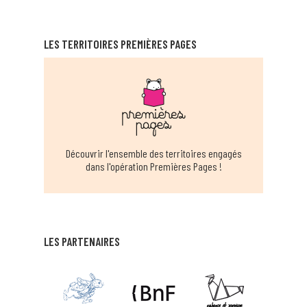
RELAIS ASSITANTES MATERNELLES
ITINÉRANTS D'AMBRONAY
LES TERRITOIRES PREMIÈRES PAGES
AMBRONAY
EN SAVOIR PLUS
BIBLIOTHEQUE MUNICIPALE ANGLEFORT
ANGLEFORT
EN SAVOIR PLUS
Découvrir l'ensemble des territoires engagés
dans l'opération Premières Pages !
BIBLIOTHÈQUE MUNICIPALE D'ARANC
ARANC
EN SAVOIR PLUS
LES PARTENAIRES
BIBLIOTHÈQUE MUNICIPALE ARS SUR
FORMANS
ARS SUR FORMANS