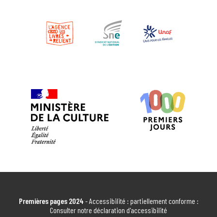
EN SAVOIR PLUS
MICRO CRÈCHE D'ARTEMARE 1,2,3 SOLEIL
ARTEMARE
EN SAVOIR PLUS
BIBLIOTHÈQUE MUNICIPALE D'ATTIGNAT
ATTIGNAT
EN SAVOIR PLUS
MÉDIATHÈQUE DE BAGÉ-LA-VILLE "LE
TRAIT D'UNION"
Bâgé-la-Ville
EN SAVOIR PLUS
Premières pages 2024
- Accessibilité : partiellement conforme :
Consulter notre déclaration d'accessibilité
RAM D'AME DE BAGE-LA-VILLE