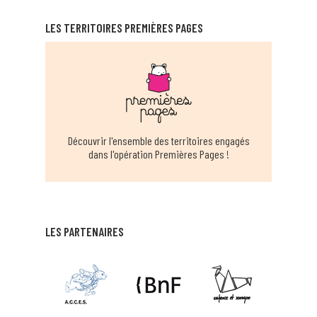
ITINÉRANTS D'AMBRONAY
LES TERRITOIRES PREMIÈRES PAGES
AMBRONAY
EN SAVOIR PLUS
BIBLIOTHEQUE MUNICIPALE ANGLEFORT
ANGLEFORT
EN SAVOIR PLUS
Découvrir l'ensemble des territoires engagés
dans l'opération Premières Pages !
BIBLIOTHÈQUE MUNICIPALE D'ARANC
ARANC
EN SAVOIR PLUS
LES PARTENAIRES
BIBLIOTHÈQUE MUNICIPALE ARS SUR
FORMANS
ARS SUR FORMANS