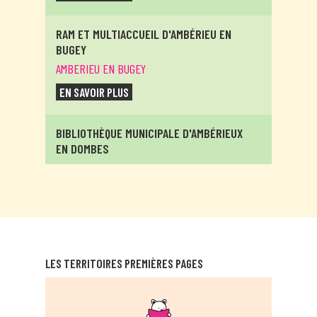
RAM ET MULTIACCUEIL D'AMBÉRIEU EN
BUGEY
AMBERIEU EN BUGEY
EN SAVOIR PLUS
BIBLIOTHÈQUE MUNICIPALE D'AMBÉRIEUX
EN DOMBES
AMBERIEUX EN DOMBES
EN SAVOIR PLUS
RELAIS ASSITANTES MATERNELLES
ITINÉRANTS D'AMBRONAY
LES TERRITOIRES PREMIÈRES PAGES
AMBRONAY
EN SAVOIR PLUS