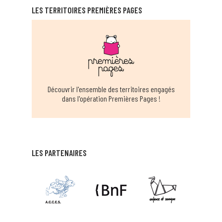
LES TERRITOIRES PREMIÈRES PAGES
AMBRONAY
EN SAVOIR PLUS
BIBLIOTHEQUE MUNICIPALE ANGLEFORT
ANGLEFORT
EN SAVOIR PLUS
Découvrir l'ensemble des territoires engagés
dans l'opération Premières Pages !
BIBLIOTHÈQUE MUNICIPALE D'ARANC
ARANC
EN SAVOIR PLUS
LES PARTENAIRES
BIBLIOTHÈQUE MUNICIPALE ARS SUR
FORMANS
ARS SUR FORMANS
EN SAVOIR PLUS