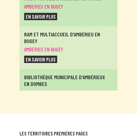
AMBERIEU EN BUGEY
EN SAVOIR PLUS
RAM ET MULTIACCUEIL D'AMBÉRIEU EN
BUGEY
AMBERIEU EN BUGEY
EN SAVOIR PLUS
BIBLIOTHÈQUE MUNICIPALE D'AMBÉRIEUX
EN DOMBES
AMBERIEUX EN DOMBES
EN SAVOIR PLUS
RELAIS ASSITANTES MATERNELLES
ITINÉRANTS D'AMBRONAY
LES TERRITOIRES PREMIÈRES PAGES
AMBRONAY