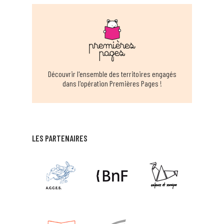
EN SAVOIR PLUS
BIBLIOTHEQUE MUNICIPALE ANGLEFORT
ANGLEFORT
EN SAVOIR PLUS
Découvrir l'ensemble des territoires engagés
dans l'opération Premières Pages !
BIBLIOTHÈQUE MUNICIPALE D'ARANC
ARANC
EN SAVOIR PLUS
LES PARTENAIRES
BIBLIOTHÈQUE MUNICIPALE ARS SUR
FORMANS
ARS SUR FORMANS
EN SAVOIR PLUS