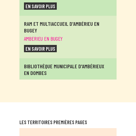
EN SAVOIR PLUS
RAM ET MULTIACCUEIL D'AMBÉRIEU EN
BUGEY
AMBERIEU EN BUGEY
EN SAVOIR PLUS
BIBLIOTHÈQUE MUNICIPALE D'AMBÉRIEUX
EN DOMBES
AMBERIEUX EN DOMBES
EN SAVOIR PLUS
RELAIS ASSITANTES MATERNELLES
ITINÉRANTS D'AMBRONAY
LES TERRITOIRES PREMIÈRES PAGES
AMBRONAY
EN SAVOIR PLUS