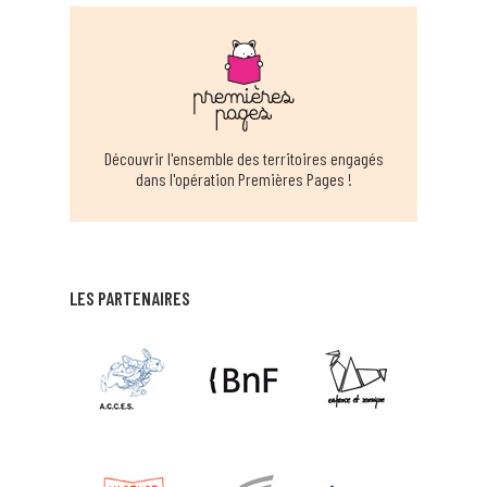
EN SAVOIR PLUS
BIBLIOTHEQUE MUNICIPALE ANGLEFORT
ANGLEFORT
EN SAVOIR PLUS
Découvrir l'ensemble des territoires engagés
dans l'opération Premières Pages !
BIBLIOTHÈQUE MUNICIPALE D'ARANC
ARANC
EN SAVOIR PLUS
LES PARTENAIRES
BIBLIOTHÈQUE MUNICIPALE ARS SUR
FORMANS
ARS SUR FORMANS
EN SAVOIR PLUS