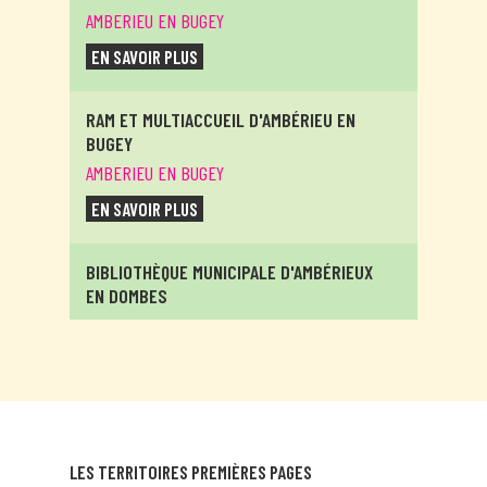
AMBERIEU EN BUGEY
EN SAVOIR PLUS
RAM ET MULTIACCUEIL D'AMBÉRIEU EN
BUGEY
AMBERIEU EN BUGEY
EN SAVOIR PLUS
BIBLIOTHÈQUE MUNICIPALE D'AMBÉRIEUX
EN DOMBES
AMBERIEUX EN DOMBES
EN SAVOIR PLUS
RELAIS ASSITANTES MATERNELLES
ITINÉRANTS D'AMBRONAY
LES TERRITOIRES PREMIÈRES PAGES
AMBRONAY