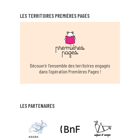
RELAIS ASSITANTES MATERNELLES
ITINÉRANTS D'AMBRONAY
LES TERRITOIRES PREMIÈRES PAGES
AMBRONAY
EN SAVOIR PLUS
BIBLIOTHEQUE MUNICIPALE ANGLEFORT
ANGLEFORT
EN SAVOIR PLUS
Découvrir l'ensemble des territoires engagés
dans l'opération Premières Pages !
BIBLIOTHÈQUE MUNICIPALE D'ARANC
ARANC
EN SAVOIR PLUS
LES PARTENAIRES
BIBLIOTHÈQUE MUNICIPALE ARS SUR
FORMANS
ARS SUR FORMANS