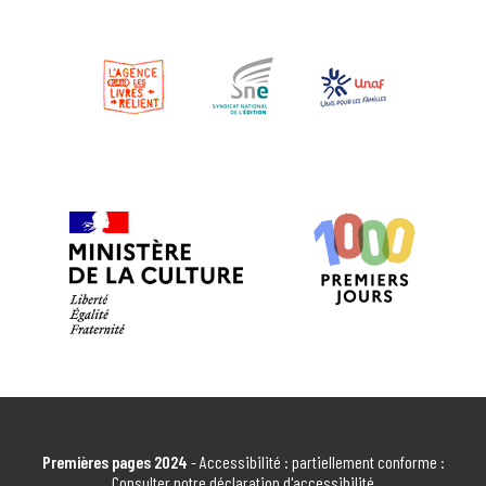
EN SAVOIR PLUS
MICRO CRÈCHE D'ARTEMARE 1,2,3 SOLEIL
ARTEMARE
EN SAVOIR PLUS
BIBLIOTHÈQUE MUNICIPALE D'ATTIGNAT
ATTIGNAT
EN SAVOIR PLUS
MÉDIATHÈQUE DE BAGÉ-LA-VILLE "LE
TRAIT D'UNION"
Bâgé-la-Ville
EN SAVOIR PLUS
Premières pages 2024
- Accessibilité : partiellement conforme :
Consulter notre déclaration d'accessibilité