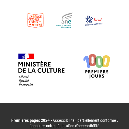
MÉDIATHÈQUE DU GRAND CAHORS
Cahors
EN SAVOIR PLUS
ESPACE SOCIAL ET CITOYEN CAHORS
CAHORS
EN SAVOIR PLUS
BIBLIOTHÈQUE INTERCOMMUNALE
FRANÇOISE SAGAN
Cajarc
EN SAVOIR PLUS
ASSOCIATION LES COLIN MAILLARD
Premières pages 2024
- Accessibilité : partiellement conforme :
CAJARC
Consulter notre déclaration d'accessibilité
CAJARC