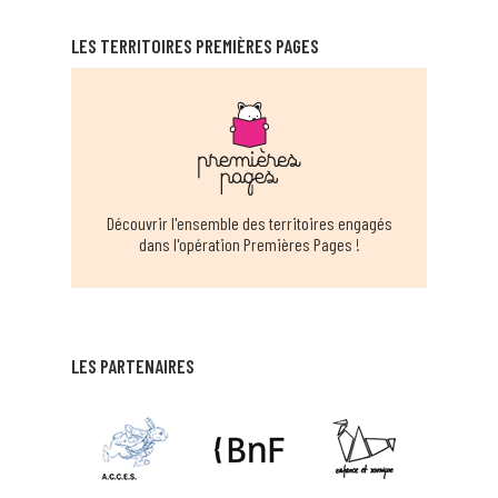
EN SAVOIR PLUS
LES TERRITOIRES PREMIÈRES PAGES
BÉDUER
Beduer
EN SAVOIR PLUS
MÉDIATHÈQUE CÈRE ET DORDOGNE -
Découvrir l'ensemble des territoires engagés
BIARS
dans l'opération Premières Pages !
Biars-sur-cère
EN SAVOIR PLUS
STRUCTURE MULTI-ACCUEIL LES
LES PARTENAIRES
POLISSONS CAHORS
cahors
EN SAVOIR PLUS