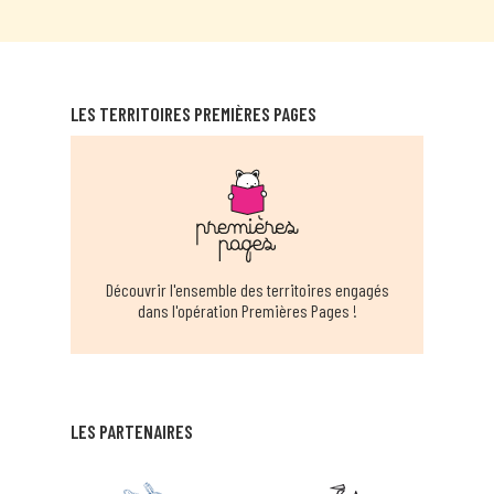
MÉDIATHÈQUE DE BAGNAC-SUR-CÉLÉ
Bagnac-sur-Célé
EN SAVOIR PLUS
LES TERRITOIRES PREMIÈRES PAGES
BÉDUER
Beduer
EN SAVOIR PLUS
MÉDIATHÈQUE CÈRE ET DORDOGNE -
Découvrir l'ensemble des territoires engagés
BIARS
dans l'opération Premières Pages !
Biars-sur-cère
EN SAVOIR PLUS
STRUCTURE MULTI-ACCUEIL LES
LES PARTENAIRES
POLISSONS CAHORS
cahors