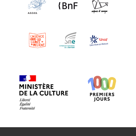
EN SAVOIR PLUS
MÉDIATHÈQUE DU GRAND CAHORS
Cahors
EN SAVOIR PLUS
ESPACE SOCIAL ET CITOYEN CAHORS
CAHORS
EN SAVOIR PLUS
BIBLIOTHÈQUE INTERCOMMUNALE
FRANÇOISE SAGAN
Cajarc
EN SAVOIR PLUS