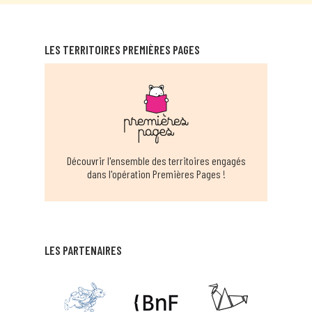
Bagnac-sur-Célé
EN SAVOIR PLUS
LES TERRITOIRES PREMIÈRES PAGES
BÉDUER
Beduer
EN SAVOIR PLUS
MÉDIATHÈQUE CÈRE ET DORDOGNE -
Découvrir l'ensemble des territoires engagés
BIARS
dans l'opération Premières Pages !
Biars-sur-cère
EN SAVOIR PLUS
STRUCTURE MULTI-ACCUEIL LES
LES PARTENAIRES
POLISSONS CAHORS
cahors
EN SAVOIR PLUS