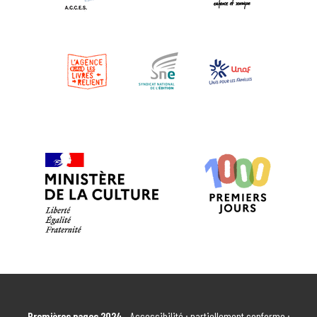
MÉDIATHÈQUE DU GRAND CAHORS
Cahors
EN SAVOIR PLUS
ESPACE SOCIAL ET CITOYEN CAHORS
CAHORS
EN SAVOIR PLUS
BIBLIOTHÈQUE INTERCOMMUNALE
FRANÇOISE SAGAN
Cajarc
EN SAVOIR PLUS
ASSOCIATION LES COLIN MAILLARD
Premières pages 2024
- Accessibilité : partiellement conforme :