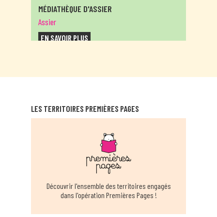
MÉDIATHÈQUE D'ASSIER
Assier
EN SAVOIR PLUS
MÉDIATHÈQUE DE BAGNAC-SUR-CÉLÉ
Bagnac-sur-Célé
EN SAVOIR PLUS
LES TERRITOIRES PREMIÈRES PAGES
BÉDUER
Beduer
EN SAVOIR PLUS
MÉDIATHÈQUE CÈRE ET DORDOGNE -
Découvrir l'ensemble des territoires engagés
BIARS
dans l'opération Premières Pages !
Biars-sur-cère