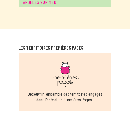
ARGELES SUR MER
EN SAVOIR PLUS
MAISON SOCIALE DE PROXIMITÉ D'ARLES
SUR TECH
ARLES SUR TECH
LES TERRITOIRES PREMIÈRES PAGES
EN SAVOIR PLUS
BAHO
BAHO
EN SAVOIR PLUS
Découvrir l'ensemble des territoires engagés
dans l'opération Premières Pages !
MÉDIATHÈQUE DE BOURG MADAME
BOURG MADAME
EN SAVOIR PLUS