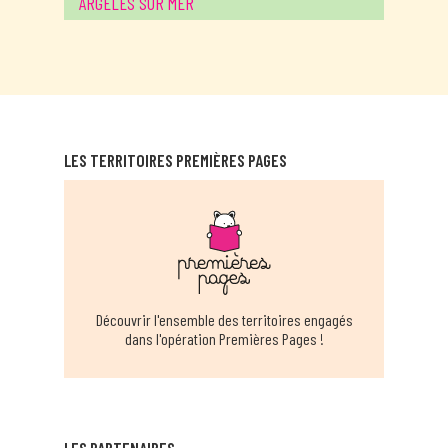
ARGELES SUR MER
EN SAVOIR PLUS
MAISON SOCIALE DE PROXIMITÉ D'ARLES
SUR TECH
ARLES SUR TECH
LES TERRITOIRES PREMIÈRES PAGES
EN SAVOIR PLUS
BAHO
BAHO
EN SAVOIR PLUS
Découvrir l'ensemble des territoires engagés
dans l'opération Premières Pages !
MÉDIATHÈQUE DE BOURG MADAME
BOURG MADAME
EN SAVOIR PLUS