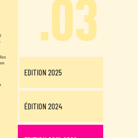
t
s
lles
ure
EDITION 2025
à
ÉDITION 2024