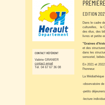
PREMIÈRE
EDITION 202
Dans le cadre de
culturelles,
le C
des élus, des bib
livres et petite
"Graines d'hist
et des structure
dans les structur
CONTACT RÉFÉRENT
sensoriel, bébés
Valérie GRANIER
contact email
En 2021 et 202
Tél. 04 67 67 36 08
l'honneur.
La Médiathèque po
-observatoire de 
-petits déjeuner
-lecture individu