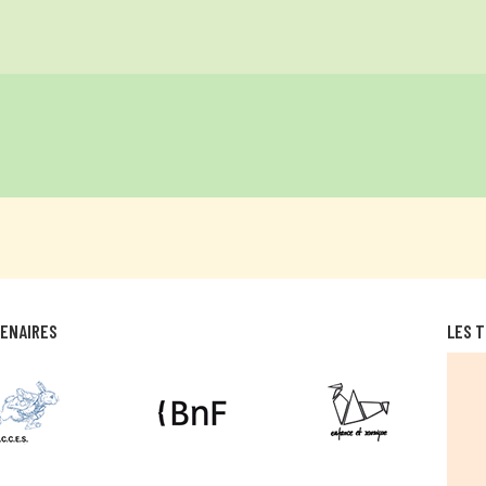
TENAIRES
LES T