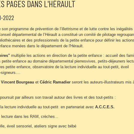
S PAGES DANS L'HÉRAULT
1-2022
 son programme de prévention de l’illettrisme et de lutte contre les inégalités
onseil départemental de l’Hérault a constitué un comité de pilotage regroupan
liothécaires et des professionnels de la petite enfance pour définir les action
 enfance menées dans le département de l'Hérault.
oires"
multiplie les actions en direction de la petite enfance : accueil des fami
s petite enfance au domaine départemental pierresvives, petits-déjeuners lect
es petite enfance, observatoire de la lecture individuelle au tout-petit, éveil
-signeurs....
2
Vincent Bourgeau
et
Cédric Ramadier
seront les auteurs-illustrateurs mis 
ursuit par ailleurs son travail autour des livres et des tout-petits :
la lecture individuelle au tout-petit en partenariat avec
A.C.C.E.S.
s lecture dans les RAM, crèches...
elle, éveil sensoriel, ateliers signe avec bébé