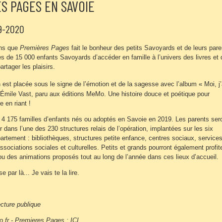
S PAGES EN SAVOIE
9-2020
ans que
Premières Pages
fait le bonheur des petits Savoyards et de leurs pare
ès de 15 000 enfants Savoyards d’accéder en famille à l’univers des livres et 
artager les plaisirs.
 est placée sous le signe de l’émotion et de la sagesse avec l’album « Moi, j’
’Émile Vast, paru aux éditions MeMo. Une histoire douce et poétique pour
 en riant !
ux 4 175 familles d’enfants nés ou adoptés en Savoie en 2019. Les parents ser
rer dans l’une des 230 structures relais de l’opération, implantées sur les six
épartement : bibliothèques, structures petite enfance, centres sociaux, service
sociations sociales et culturelles. Petits et grands pourront également profit
u des animations proposés tout au long de l’année dans ces lieux d’accueil.
 par là... Je vais te la lire.
ecture publique
o.fr - Premieres Pages :
ICI