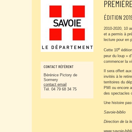
PREMIÈRE
ÉDITION 201
2010-2020, 10 
et a permis à pr
lecture pour en p
e
Cette 10
édition
peur du loup » d
commencer la vie
CONTACT RÉFÉRENT
Il sera offert a
Bérénice Pictory de
invités à le reti
Sormery
territoires du d
contact email
PMI ou encore as
Tél. 04 79 68 34 75
des spectacles o
Une histoire passe
Savoie-biblio
Direction de la l
www.savoie-bibli